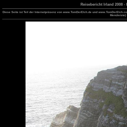
Reisebericht Irland 2008 - 
Diese Seite ist Teil der Internetpräsenz von www.TomDerElch.de und www.TomDerElch.com
Menüleiste) 