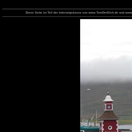
Diese Seite ist Teil der Internetpräsenz von www.TomDerElch.de und www.